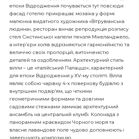
епохи Відродження почувається тут повсюди:
фасад готелю прикрашає мозаїка у формі
малюнка видатного художника «Вітрувіанська
людина», ресторан вінчає репродукція розпису
стелі Сікстинської капели пензля Мікеланджело,
а інтер’єри холів відрізняються гармонійністю та
величчю своїх пропорцій, витонченістю
деталей та оздобленням. Архітектурний стиль
вілли – це «італійський Палаццо», характерний
для епохи Відродження у XV-му столітті. Вілла
являє собою чарівну 4-х поверхову будівлю з
внутрішнім подвір’ям, що чіткими
геометричними формами та довгими
садовими стежками замикає архітектурний
ансамбль на центральній клумбі. Колонада з
панорамним краєвидом Чорного моря та
власне лавандове поле чудово доповнюють і
завершують композицію.