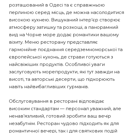
розташований в Одесі та є справжньою
перлиною серед місць, де можна насолодитися
високою кухнею. Вишуканий інтер’єр створює
атмосферу затишку та розкоші, а панорамний
вид на Чорне море додає романтики вашому
візиту. Меню ресторану представляє
гармонійне поєднання середземноморської та
європейської кухонь, де страви готуються з
найсвіжіших продуктів. Особливої уваги
заслуговують морепродукти, які тут завжди на
висоті, та авторські десерти, що підкорюють
навіть найвибагливіших гурманів.
Обслуговування в ресторані відповідає
високим стандартам — персонал уважний, але
ненав’язливий, готовий зробити ваш вечір
незабутнім. Ресторан чудово підходить як для
романтичної вечері, так і для святкових подій