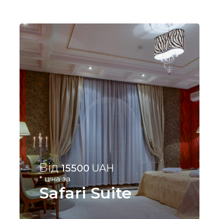
Від
15500
UAH
* ціна за
Safari Suite