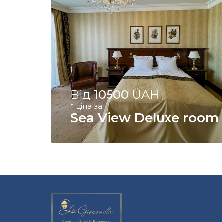
Від
10500
UAH
* ціна за
Sea View Deluxe room