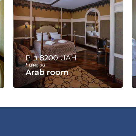
Від
8200
UAH
* ціна за
Arab room