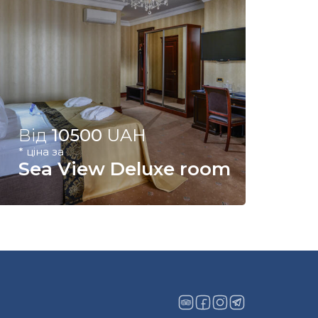
Від
10500
UAH
* ціна за
Sea View Deluxe room