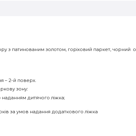
у з патинованим золотом, горіховий паркет, чорний о
я – 2-й поверх.
аркову зону:
 з наданням дитячого ліжка;
років за умов надання додаткового ліжка