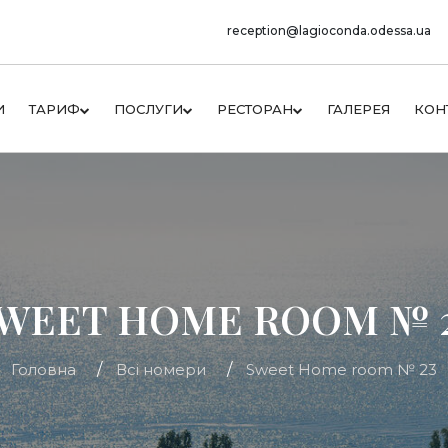
reception@lagioconda.odessa.ua
И
ТАРИФ
ПОСЛУГИ
РЕСТОРАН
ГАЛЕРЕЯ
КОН
WEET HOME ROOM № 
Головна
Всі номери
Sweet Home room № 23