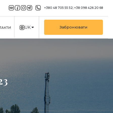
+380 48 705 55 52;
+38 098 426 20 68
Забронювати
UK
ТАКТИ
EN
23